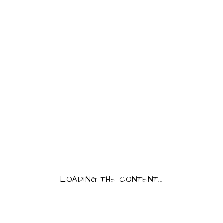
CROIX DU RAT BLANCHE
33 CL
PRODUCT INFORMATION
Category:
Bière
3,90
€
Bière blanche 33 cl
QUANTITY:
CROIX DU RAT BLANCHE 33 CL QUANTITY
LOADING THE CONTENT...
AJOUTER AU PANIER