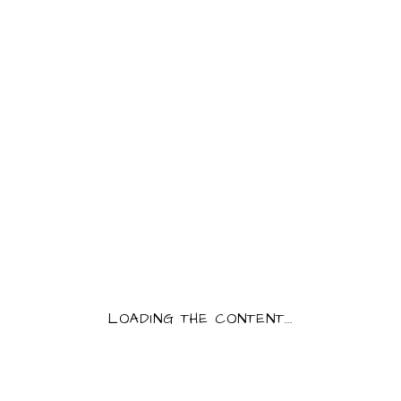
L’ORANGE 180G
POUDRE
4,05
€
7,50
€
AJOUTER AU
LIRE LA SUITE
PANIER
PÂTE À TARTINER
PÂTE À TARTINER
NOISETTE
NOISETTES
CHOCOLAT AU
CHOCOLAT NOIR
LAIT
6,50
€
6,50
€
LIRE LA SUITE
LIRE LA SUITE
LOADING THE CONTENT...