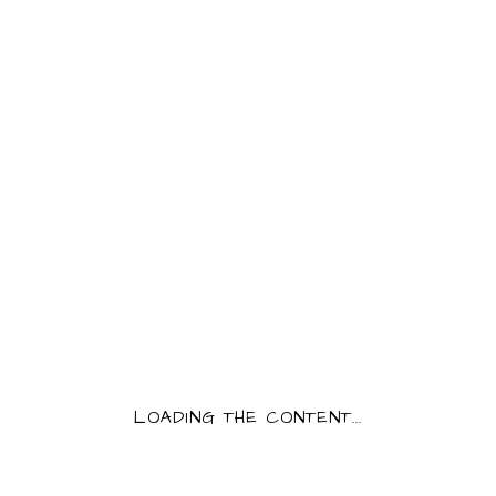
BLOC DE FOIE GRAS D’OIE
190 G.
PRODUCT INFORMATION
Category:
Canard/Oie
33,00
€
Bloc de foie gras d’oie du Périgord.
QUANTITY:
BLOC DE FOIE GRAS D'OIE 190 G. QUANTITY
LOADING THE CONTENT...
AJOUTER AU PANIER