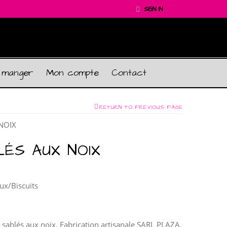
SIGN IN
 manger
Mon compte
Contact
RETURN TO PREVIOUS PAGE
NOIX
ÉS AUX NOIX
ux/Biscuits
et sablés aux noix. Fabrication artisanale SARL PLAZA.