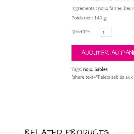
Ingrédients : noix, farine, beur
Poids net : 140 g.
QUANTITY:
PALETS SABLÉS AUX 
AJOUTER AU PAN
Tags:
noix
,
Sablés
[share text="Palets sablés aux
RELATED PRODUCTS