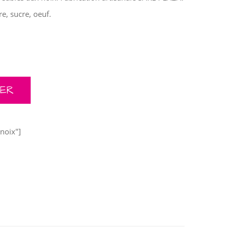
re, sucre, oeuf.
NOIX QUANTITY
IER
 noix"]