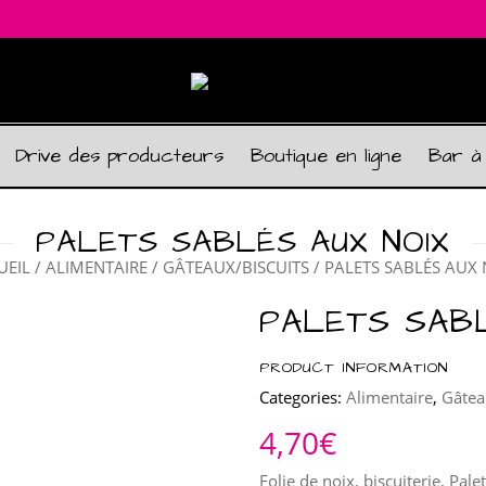
Drive des producteurs
Boutique en ligne
Bar à
PALETS SABLÉS AUX NOIX
UEIL
/
ALIMENTAIRE
/
GÂTEAUX/BISCUITS
/ PALETS SABLÉS AUX 
PALETS SABL
PRODUCT INFORMATION
Categories:
Alimentaire
,
Gâtea
4,70
€
Folie de noix, biscuiterie, Pal