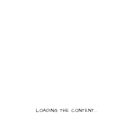
DÉODORANT SOLIDE ÎLES
MARQUISES 38G
PRODUCT INFORMATION
Category:
Cosmétique
5,85
€
6,50
€
Déodorant solide Îles Marquises
QUANTITY:
DÉODORANT SOLIDE ÎLES MARQUISES 38G Q
LOADING THE CONTENT...
AJOUTER AU PANIER