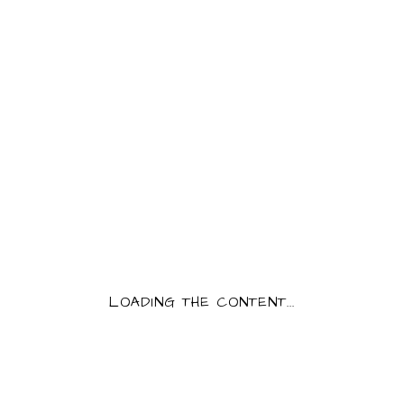
CONFIT
ACCUEIL
/ PRODUITS IDENTIFIÉS “CONFIT”
CONFIT D’OIE 2-3
CONFIT D’OIE 4-5
CUISSES
CUISSES
LOADING THE CONTENT...
41,00
€
77,00
€
AJOUTER AU PANIER
AJOUTER AU PANIER