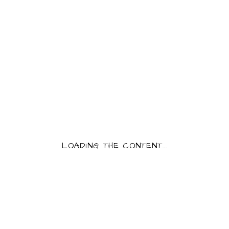
HUILE DE NOIX 4CL
PRODUCT INFORMATION
Category:
Assaisonnements
3,50
€
Huile de noix du Périgord noir.
Rupture de stock
LOADING THE CONTENT...
Tags:
huile
,
noix
[share text="Huile de noix 4cl"]
DESCRIPTION
MORE INFO