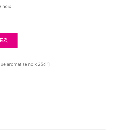
é noix
E AROMATISÉ NOIX 25CL QUANTITY
IER
que aromatisé noix 25cl"]