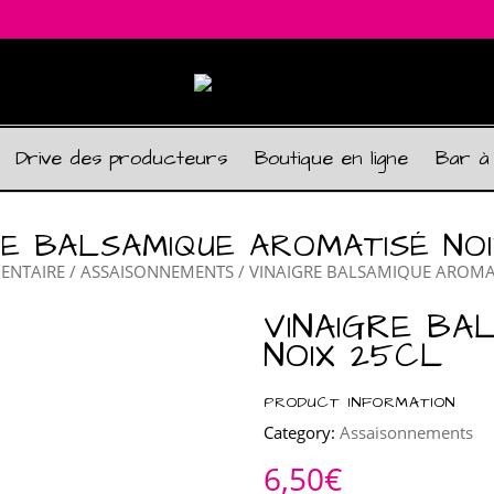
Drive des producteurs
Boutique en ligne
Bar à
RE BALSAMIQUE AROMATISÉ NO
ENTAIRE
/
ASSAISONNEMENTS
/ VINAIGRE BALSAMIQUE AROMAT
VINAIGRE BA
NOIX 25CL
PRODUCT INFORMATION
Category:
Assaisonnements
6,50
€