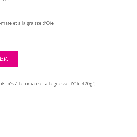
omate et à la graisse d’Oie
ISINÉS À LA TOMATE ET À LA GRAISSE D'OIE 420G QUANTITY
IER
uisinés à la tomate et à la graisse d’Oie 420g"]