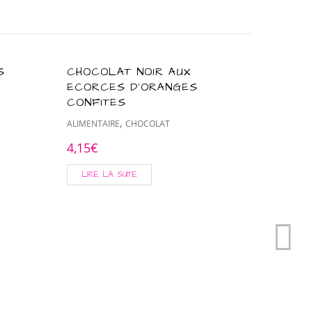
S
CHOCOLAT NOIR AUX
RILLE
ECORCES D’ORANGES
BLOC 
CONFITES
CANAR
,
ALIMENTAIRE
CHOCOLAT
ALIMENTA
- TERRINE
4,15
€
9,15
€
LIRE LA SUITE
AJOUT