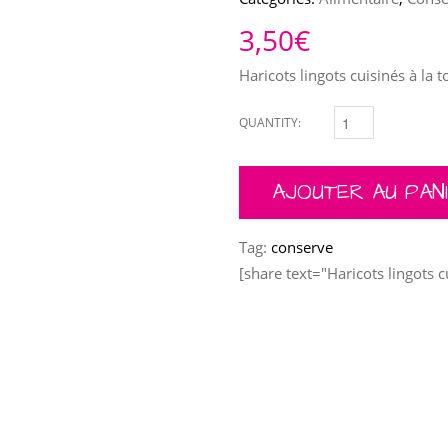
3,50
€
Haricots lingots cuisinés à la t
QUANTITY:
HARICOTS LINGOTS CU
AJOUTER AU PAN
Tag:
conserve
[share text="Haricots lingots c