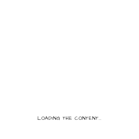
HUILE D’OLIVE
AROMATISÉE PARFUM
TRUFFE NOIRE 4CL
PRODUCT INFORMATION
Category:
Non classé
3,50
€
Huile d’Olive aromatisée parfum Truffe Noire
QUANTITY:
HUILE D'OLIVE AROMATISÉE PARFUM TRUFFE
LOADING THE CONTENT...
AJOUTER AU PANIER